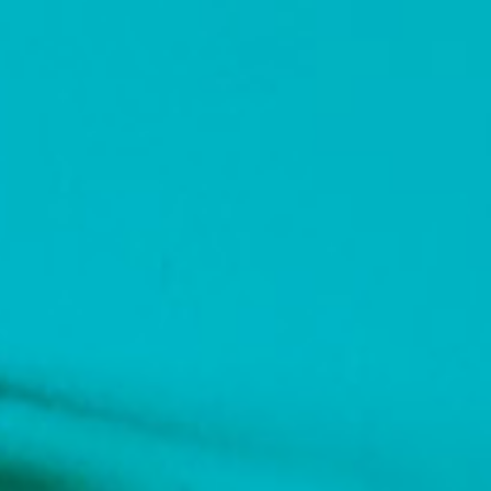
콘
텐
츠
로
바
로
가
기