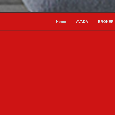
테스트
Just another WordPress site
Home
AVADA
BROKER
HOME