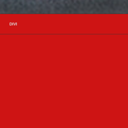
DIVI
Welcome to your site! This is your homepa
will see when they come to your site for the